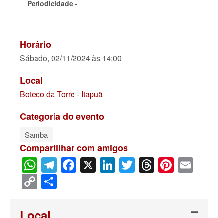
Periodicidade -
Horário
Sábado, 02/11/2024 às 14:00
Local
Boteco da Torre - Itapuã
Categoria do evento
Samba
Compartilhar com amigos
WhatsApp
Telegram
Facebook
X
LinkedIn
Twitter
Threads
Pinter
Ema
Copy
Share
Link
Local