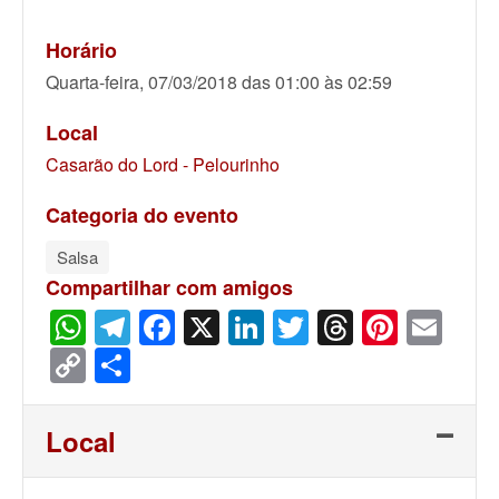
Horário
Quarta-feira, 07/03/2018 das 01:00 às 02:59
Local
Casarão do Lord - Pelourinho
Categoria do evento
Salsa
Compartilhar com amigos
WhatsApp
Telegram
Facebook
X
LinkedIn
Twitter
Threads
Pinter
Ema
Copy
Share
Link
Local