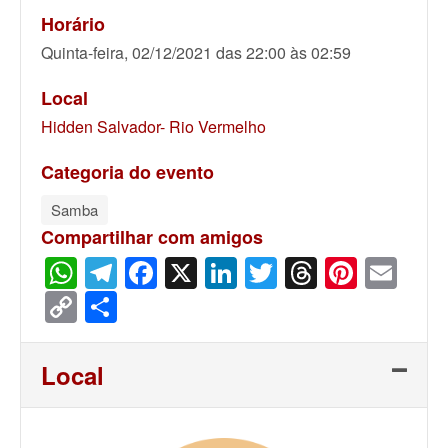
Horário
Quinta-feira, 02/12/2021 das 22:00 às 02:59
Local
Hidden Salvador- Rio Vermelho
Categoria do evento
Samba
Compartilhar com amigos
WhatsApp
Telegram
Facebook
X
LinkedIn
Twitter
Threads
Pinter
Ema
Copy
Share
Link
Local