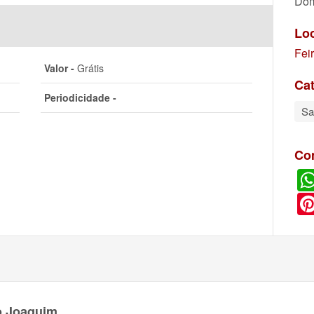
Dom
Lo
Fei
Valor -
Grátis
Cat
Periodicidade -
S
Co
o Joaquim