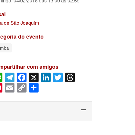
ingo, 04/02/2018 das 13:00 às 02:59
cal
ra de São Joaquim
egoria do evento
amba
mpartilhar com amigos
WhatsApp
Telegram
Facebook
X
LinkedIn
Twitter
Threads
Pinterest
Email
Copy
Share
Link