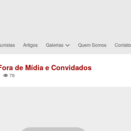
unistas
Artigos
Galerias
Quem Somos
Contat
Fora de Mídia e Convidados
|
79