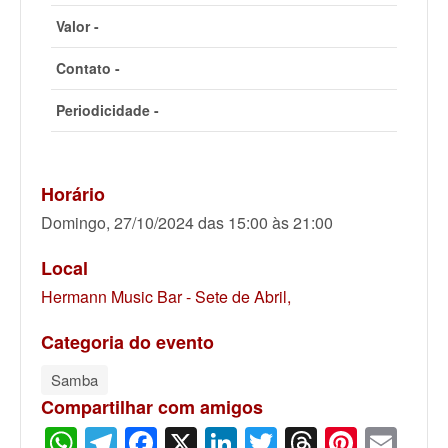
Valor -
Contato -
Periodicidade -
Horário
Domingo, 27/10/2024 das 15:00 às 21:00
Local
Hermann Music Bar - Sete de Abril,
Categoria do evento
Samba
Compartilhar com amigos
WhatsApp
Telegram
Facebook
X
LinkedIn
Twitter
Threads
Pinter
Ema