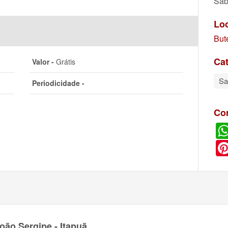
Sáb
Lo
But
Cat
Valor -
Grátis
S
Periodicidade -
Co
oão Sergipe - Itapuã