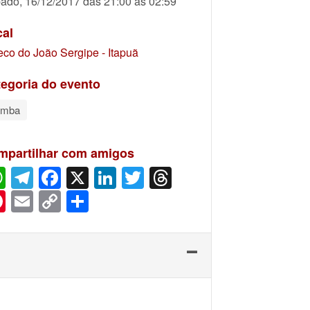
ado, 16/12/2017 das 21:00 às 02:59
cal
eco do João Sergipe - Itapuã
egoria do evento
amba
mpartilhar com amigos
WhatsApp
Telegram
Facebook
X
LinkedIn
Twitter
Threads
Pinterest
Email
Copy
Share
Link