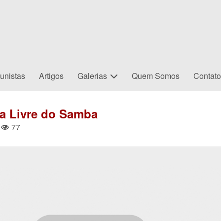
unistas
Artigos
Galerias
Quem Somos
Contat
a Livre do Samba
77