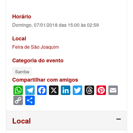
Horário
Domingo, 07/01/2018 das 15:00 às 02:59
Local
Feira de São Joaquim
Categoria do evento
Samba
Compartilhar com amigos
WhatsApp
Telegram
Facebook
X
LinkedIn
Twitter
Threads
Pinter
Ema
Copy
Share
Link
Local