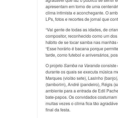
agradável que faz o público se sentir e
apresentam em torno de uma centenári
clima intimista e aconchegante. O am
LPs, fotos e recortes de jornal que c
“Vai gente de todas as idades, de cria
compositor, reconhecido como um dos
hábito de se tocar samba nas manhãs 
“Esse horário é bacana porque permi
tarde, como futebol e aniversários, pos
O projeto
Samba na Varanda
consiste 
durante os quais se executa música m
Marques (violão sete), Lasinho (banjo
(tamborim), André (pandeiro), Régis (
ambiente para a entrada de Edil Pache
bate-papos. Os convidados costumam s
muitas vezes o clima fica tão agradáv
final da festa.