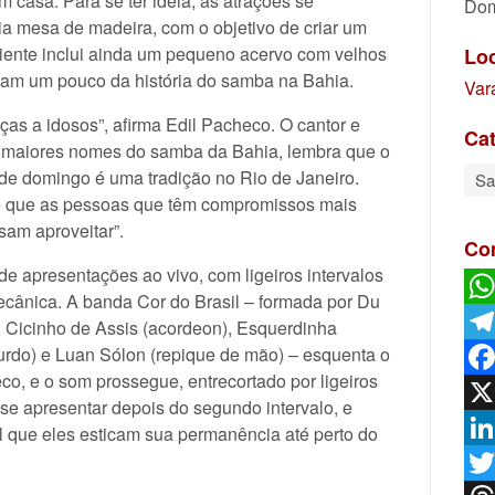
m casa. Para se ter ideia, as atrações se
Dom
a mesa de madeira, com o objetivo de criar um
biente inclui ainda um pequeno acervo com velhos
Lo
ontam um pouco da história do samba na Bahia.
Var
nças a idosos”, afirma Edil Pacheco. O cantor e
Cat
 maiores nomes do samba da Bahia, lembra que o
de domingo é uma tradição no Rio de Janeiro.
S
te que as pessoas que têm compromissos mais
sam aproveitar”.
Co
de apresentações ao vivo, com ligeiros intervalos
ecânica. A banda Cor do Brasil – formada por Du
Wh
), Cicinho de Assis (acordeon), Esquerdinha
surdo) e Luan Sólon (repique de mão) – esquenta o
Tel
co, e o som prossegue, entrecortado por ligeiros
Fac
e apresentar depois do segundo intervalo, e
X
el que eles esticam sua permanência até perto do
Lin