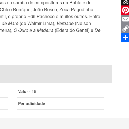
Twit
sos do samba de compositores da Bahia e do
, Chico Buarque, João Bosco, Zeca Pagodinho,
Thr
il, o próprio Edil Pacheco e muitos outros. Entre
Pin
a de Maré
(de Walmir Lima),
Verdade
(Nelson
Ema
reira),
O Ouro e a Madeira
(Ederaldo Gentil) e
De
Co
Lin
Sha
Valor -
15
Periodicidade -