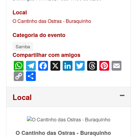
Local
O Cantinho das Ostras - Buraquinho
Categoria do evento
Samba
Compartilhar com amigos
WhatsApp
Telegram
Facebook
X
LinkedIn
Twitter
Threads
Pinter
Ema
Copy
Share
Link
Local
O Cantinho das Ostras - Buraquinho