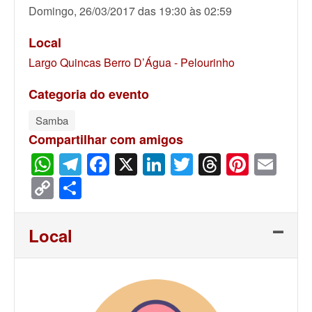
Domingo, 26/03/2017 das 19:30 às 02:59
Local
Largo Quincas Berro D’Água - Pelourinho
Categoria do evento
Samba
Compartilhar com amigos
WhatsApp
Telegram
Facebook
X
LinkedIn
Twitter
Threads
Pinter
Ema
Copy
Share
Link
Local