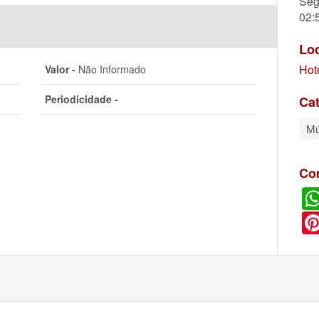
Seg
02:
Lo
Hot
Valor -
Não Informado
Periodicidade -
Cat
Mú
Co