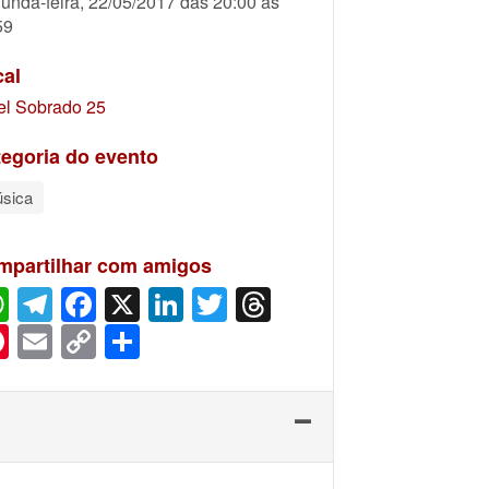
unda-feira, 22/05/2017 das 20:00 às
59
cal
el Sobrado 25
egoria do evento
sica
mpartilhar com amigos
WhatsApp
Telegram
Facebook
X
LinkedIn
Twitter
Threads
Pinterest
Email
Copy
Share
Link