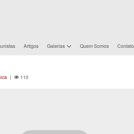
unistas
Artigos
Galerias
Quem Somos
Contat
ica
|
110