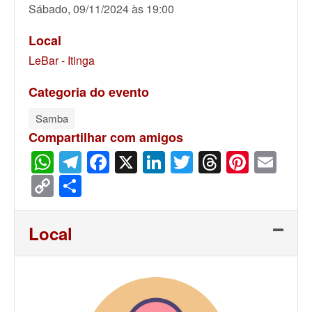
Sábado, 09/11/2024 às 19:00
Local
LeBar - Itinga
Categoria do evento
Samba
Compartilhar com amigos
WhatsApp
Telegram
Facebook
X
LinkedIn
Twitter
Threads
Pinter
Ema
Copy
Share
Link
Local