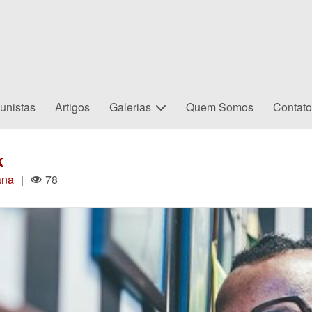
unistas
Artigos
Galerias
Quem Somos
Contat
k
ana
|
78