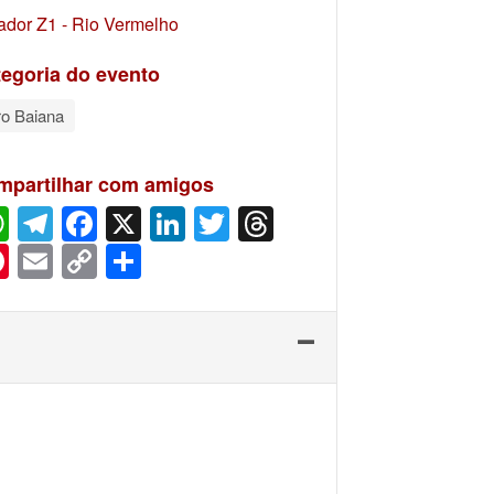
ador Z1 - Rio Vermelho
egoria do evento
ro Baiana
mpartilhar com amigos
WhatsApp
Telegram
Facebook
X
LinkedIn
Twitter
Threads
Pinterest
Email
Copy
Share
Link