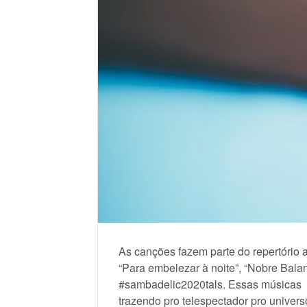
As canções fazem parte do repertório au
“Para embelezar à noite”, “Nobre Balan
#sambadelic2020tals. Essas músicas 
trazendo pro telespectador pro univer