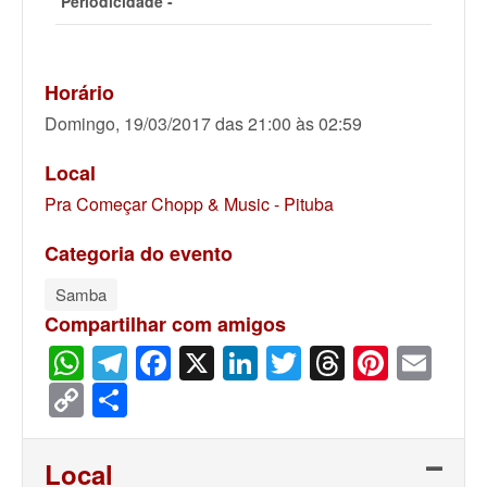
Periodicidade -
Horário
Domingo, 19/03/2017 das 21:00 às 02:59
Local
Pra Começar Chopp & Music - Pituba
Categoria do evento
Samba
Compartilhar com amigos
WhatsApp
Telegram
Facebook
X
LinkedIn
Twitter
Threads
Pinter
Ema
Copy
Share
Link
Local