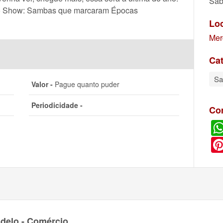
Sáb
lo Show: Sambas que marcaram Épocas
Lo
Mer
Cat
S
Valor -
Pague quanto puder
Periodicidade -
Co
delo - Comércio