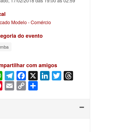
ado, 17/02/2018 das 19:00 às 02:59
cal
cado Modelo - Comércio
egoria do evento
amba
mpartilhar com amigos
WhatsApp
Telegram
Facebook
X
LinkedIn
Twitter
Threads
Pinterest
Email
Copy
Share
Link