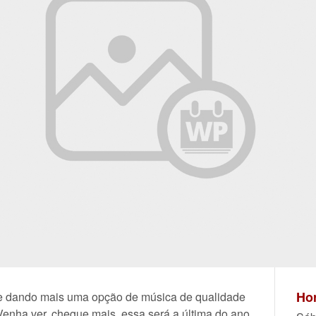
Hor
e dando mais uma opção de música de qualidade
enha ver, chegue mais, essa será a última do ano.