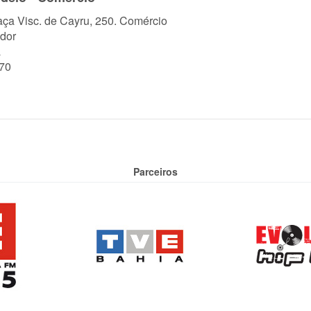
aça Visc. de Cayru, 250. Comércio
dor
a
70
Parceiros