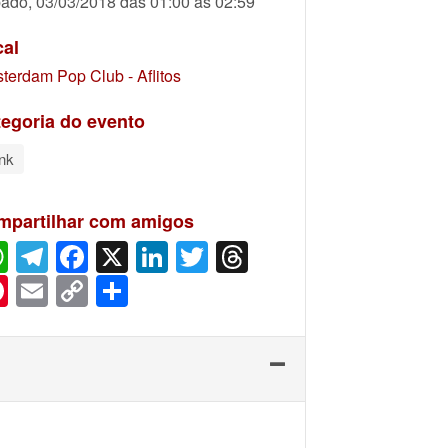
ado, 03/03/2018 das 01:00 às 02:59
cal
terdam Pop Club - Aflitos
egoria do evento
nk
mpartilhar com amigos
WhatsApp
Telegram
Facebook
X
LinkedIn
Twitter
Threads
Pinterest
Email
Copy
Share
Link