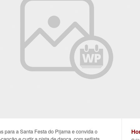
Hor
s para a Santa Festa do Pijama e convida o
canção e curtir a pista de dança, com setlists