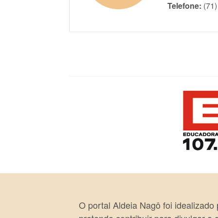
Telefone:
(71
O portal Aldeia Nagô foi idealizado