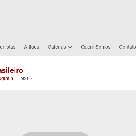
unistas
Artigos
Galerias
Quem Somos
Contat
sileiro
ografia
|
97