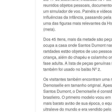
reunidos objetos pessoais, documentos 
um simulador de voo. Painéis e vídeo
influências da infância, passando pel
uma das figuras mais relevantes da His
(meia).
Dos 45 itens, mais da metade são peç
ocupa a casa onde Santos Dumont nasce
raridades estão objetos de uso pesso
criança, além do chapéu e colarinho o
fase adulta. A lista de peças genuínas 
também foi usado no balão Nº 2.
Os visitantes também encontram uma r
Demoiselle em tamanho original. Apes
Santos Dumont, o Demoiselle é consid
brasileiro. O primeiro modelo voou e
mais barato avião de sua época, o eq
ultraleve do mundo e era vendido pel