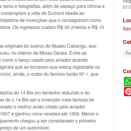
Seg
raros e fotografias, além de espaço para oficina e
01:
s contemplam a vida de Dumont desde as
Lo
a trajetória de invenções que o consagraram como
tória. Os ingressos custam R$ 30 (inteira) e R$ 15
Sal
Cat
as originais do acervo do Museu Cabangu, que
u, no interior de Minas Gerais. Entre as
Fo
al como o berço usado pelo aviador quando
riginais que se tornaram sua marca registrada na
Co
inclui, ainda, o motor do famoso balão Nº 1, que
éplica do 14 Bis em tamanho reduzido e do
ar de o 14 Bis ser a invenção mais famosa de
erado o melhor avião criado pelo aviador
m 1907 e ganhou nove versões até 1909. Menor e
uipamento chegou a ser considerado o primeiro
o preço de um automóvel.