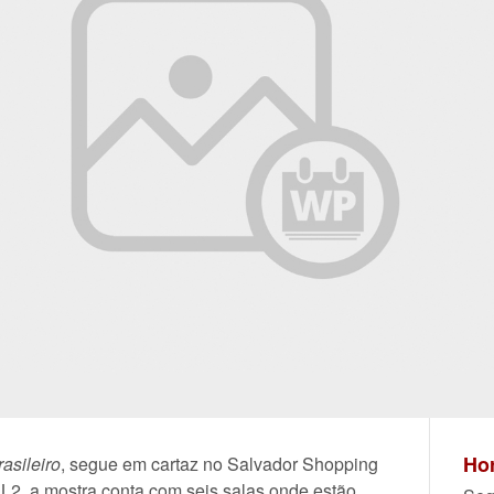
Hor
asileiro
, segue em cartaz no Salvador Shopping
 L2, a mostra conta com seis salas onde estão