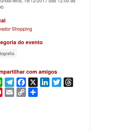
unda-feira, 18/12/2017 das 12:00 às
00
cal
vador Shopping
egoria do evento
tografia
mpartilhar com amigos
WhatsApp
Telegram
Facebook
X
LinkedIn
Twitter
Threads
Pinterest
Email
Copy
Share
Link