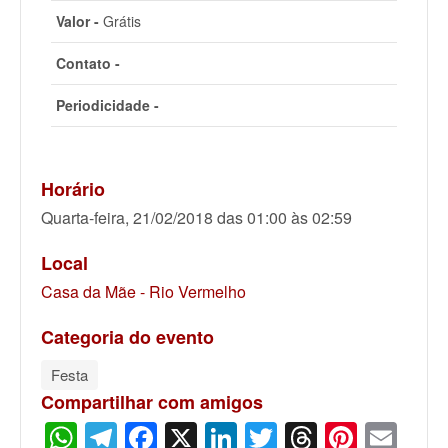
Valor -
Grátis
Contato -
Periodicidade -
Horário
Quarta-feira, 21/02/2018 das 01:00 às 02:59
Local
Casa da Mãe - Rio Vermelho
Categoria do evento
Festa
Compartilhar com amigos
WhatsApp
Telegram
Facebook
X
LinkedIn
Twitter
Threads
Pinter
Ema