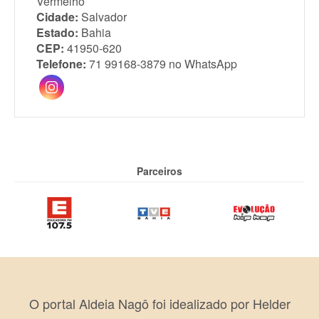
Vermelho
Cidade:
Salvador
Estado:
Bahia
CEP:
41950-620
Telefone:
71 99168-3879 no WhatsApp
Parceiros
O portal Aldeia Nagô foi idealizado por Helder