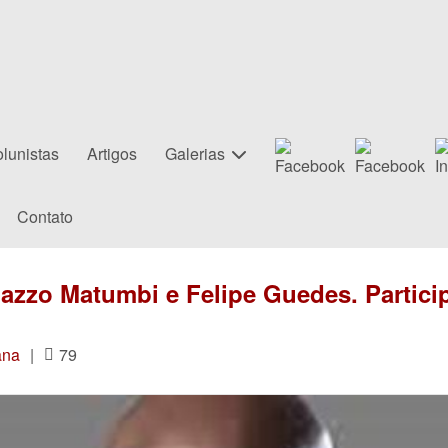
lunistas
Artigos
Galerias
Contato
azzo Matumbi e Felipe Guedes. Partici
ana
|
79