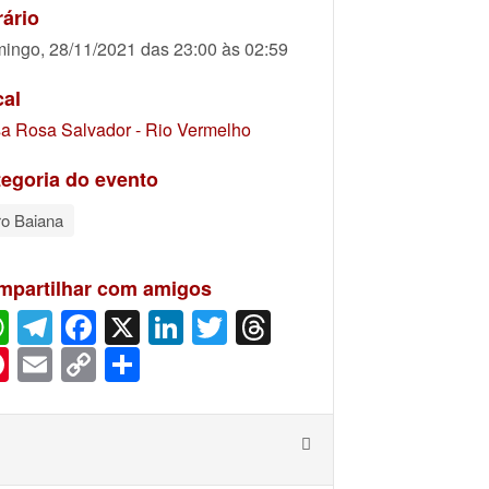
ário
ingo, 28/11/2021 das 23:00 às 02:59
cal
a Rosa Salvador - Rio Vermelho
egoria do evento
ro Baiana
mpartilhar com amigos
WhatsApp
Telegram
Facebook
X
LinkedIn
Twitter
Threads
Pinterest
Email
Copy
Share
Link