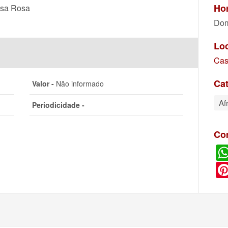
Hor
asa Rosa
Dom
Lo
Cas
Cat
Valor -
Não informado
Af
Periodicidade -
Co