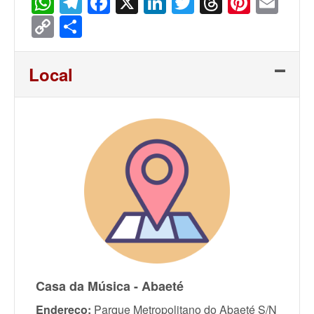
WhatsApp
Telegram
Facebook
X
LinkedIn
Twitter
Threads
Pinter
Ema
Copy
Share
Link
Local
Casa da Música - Abaeté
Endereço:
Parque Metropolitano do Abaeté S/N