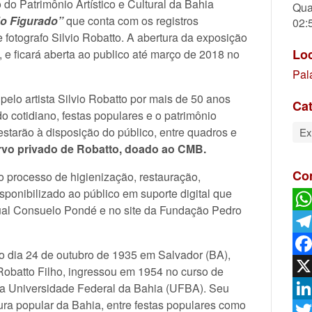
 do Patrimônio Artístico e Cultural da Bahia
Qua
do Figurado”
que conta com os registros
02:
e fotografo Silvio Robatto. A abertura da exposição
Lo
, e ficará aberta ao publico até março de 2018 no
Pal
pelo artista Silvio Robatto por mais de 50 anos
Cat
o cotidiano, festas populares e o patrimônio
estarão à disposição do público, entre quadros e
Ex
rvo privado de Robatto, doado ao CMB.
Co
o processo de higienização, restauração,
isponibilizado ao público em suporte digital que
rtual Consuelo Pondé e no site da Fundação Pedro
Wh
Tel
 dia 24 de outubro de 1935 em Salvador (BA),
Fac
 Robatto Filho, ingressou em 1954 no curso de
 da Universidade Federal da Bahia (UFBA). Seu
X
tura popular da Bahia, entre festas populares como
Lin