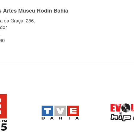
s Artes Museu Rodin Bahia
a da Graça, 286.
dor
a
60