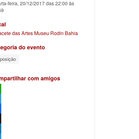
rta-feira, 20/12/2017 das 22:00 às
59
cal
acete das Artes Museu Rodin Bahia
egoria do evento
posição
mpartilhar com amigos
atsApp
egram
ebook
kedIn