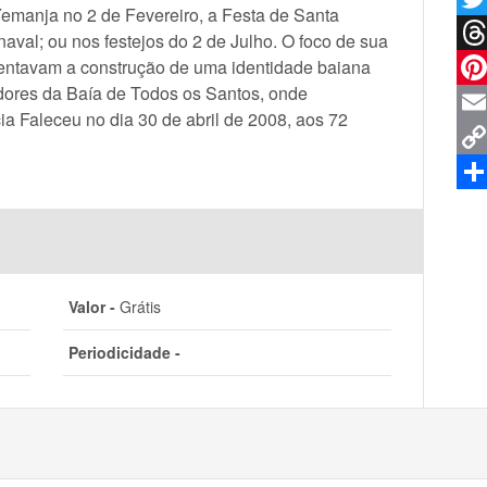
emanja no 2 de Fevereiro, a Festa de Santa
Twit
aval; ou nos festejos do 2 de Julho. O foco de sua
sentavam a construção de uma identidade baiana
Thr
dores da Baía de Todos os Santos, onde
Pin
a Faleceu no dia 30 de abril de 2008, aos 72
Ema
Co
Lin
Sha
Valor -
Grátis
Periodicidade -