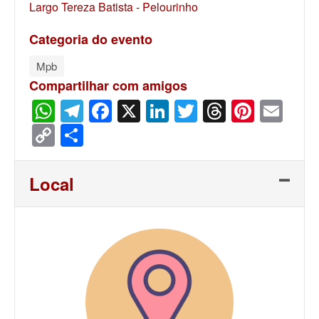
Largo Tereza Batista - Pelourinho
Categoria do evento
Mpb
Compartilhar com amigos
WhatsApp
Telegram
Facebook
X
LinkedIn
Twitter
Threads
Pinter
Ema
Copy
Share
Link
Local