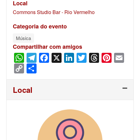
Local
Commons Studio Bar - Rio Vermelho
Categoria do evento
Música
Compartilhar com amigos
WhatsApp
Telegram
Facebook
X
LinkedIn
Twitter
Threads
Pinter
Ema
Copy
Share
Link
Local