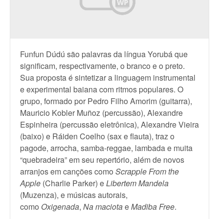
Funfun Dúdú são palavras da língua Yorubá que
significam, respectivamente, o branco e o preto.
Sua proposta é sintetizar a linguagem instrumental
e experimental baiana com ritmos populares. O
grupo, formado por Pedro Filho Amorim (guitarra),
Mauricio Kobler Muñoz (percussão), Alexandre
Espinheira (percussão eletrônica), Alexandre Vieira
(baixo) e Ráiden Coelho (sax e flauta), traz o
pagode, arrocha, samba-reggae, lambada e muita
“quebradeira” em seu repertório, além de novos
arranjos em canções como
Scrapple From the
Apple
(Charlie Parker) e
Libertem Mandela
(Muzenza), e músicas autorais,
como
Oxigenada
,
Na maciota
e
Madiba Free
.