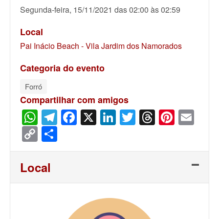
Segunda-feira, 15/11/2021 das 02:00 às 02:59
Local
Pai Inácio Beach - Vila Jardim dos Namorados
Categoria do evento
Forró
Compartilhar com amigos
WhatsApp
Telegram
Facebook
X
LinkedIn
Twitter
Threads
Pinter
Ema
Copy
Share
Link
Local