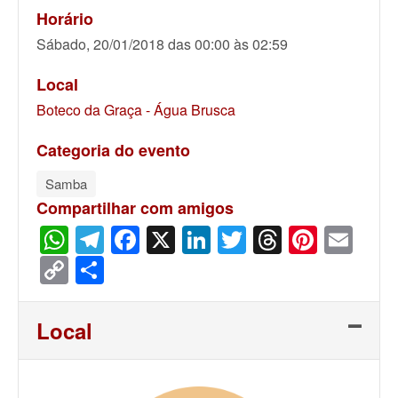
Horário
Sábado, 20/01/2018 das 00:00 às 02:59
Local
Boteco da Graça - Água Brusca
Categoria do evento
Samba
Compartilhar com amigos
WhatsApp
Telegram
Facebook
X
LinkedIn
Twitter
Threads
Pinter
Ema
Copy
Share
Link
Local