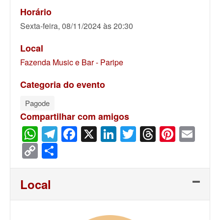
Horário
Sexta-feira, 08/11/2024 às 20:30
Local
Fazenda Music e Bar - Paripe
Categoria do evento
Pagode
Compartilhar com amigos
WhatsApp
Telegram
Facebook
X
LinkedIn
Twitter
Threads
Pinter
Ema
Copy
Share
Link
Local