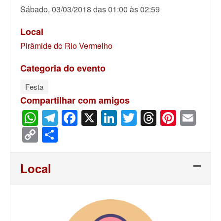
Sábado, 03/03/2018 das 01:00 às 02:59
Local
Pirâmide do Rio Vermelho
Categoria do evento
Festa
Compartilhar com amigos
WhatsApp
Telegram
Facebook
X
LinkedIn
Twitter
Threads
Pinter
Ema
Copy
Share
Link
Local