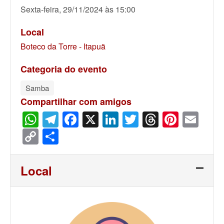
Sexta-feira, 29/11/2024 às 15:00
Local
Boteco da Torre - Itapuã
Categoria do evento
Samba
Compartilhar com amigos
WhatsApp
Telegram
Facebook
X
LinkedIn
Twitter
Threads
Pinter
Ema
Copy
Share
Link
Local