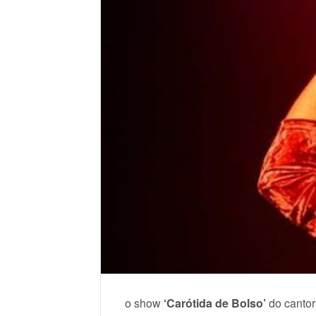
o show
‘Carótida de Bolso’
do canto