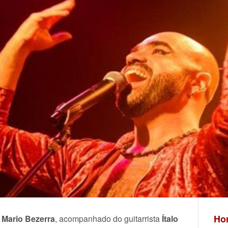
Hor
r
Mario Bezerra
, acompanhado do guitarrista
Ítalo