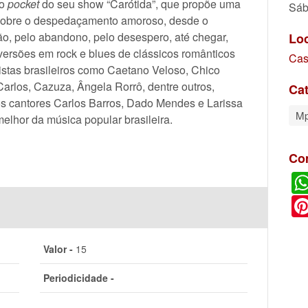
ão
pocket
do seu show “Carótida”, que propõe uma
Sáb
 sobre o despedaçamento amoroso, desde o
, pelo abandono, pelo desespero, até chegar,
Lo
 versões em rock e blues de clássicos românticos
Cas
stas brasileiros como Caetano Veloso, Chico
rlos, Cazuza, Ângela Rorrô, dentre outros,
Cat
s cantores Carlos Barros, Dado Mendes e Larissa
M
elhor da música popular brasileira.
Co
Valor -
15
Periodicidade -