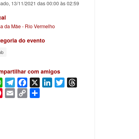
ado, 13/11/2021 das 00:00 às 02:59
cal
a da Mãe - Rio Vermelho
egoria do evento
pb
mpartilhar com amigos
WhatsApp
Telegram
Facebook
X
LinkedIn
Twitter
Threads
Pinterest
Email
Copy
Share
Link