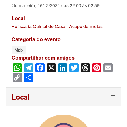
Quinta-feira, 16/12/2021 das 22:00 às 02:59
Local
Petiscaria Quintal de Casa - Acupe de Brotas
Categoria do evento
Mpb
Compartilhar com amigos
WhatsApp
Telegram
Facebook
X
LinkedIn
Twitter
Threads
Pinter
Ema
Copy
Share
Link
Local