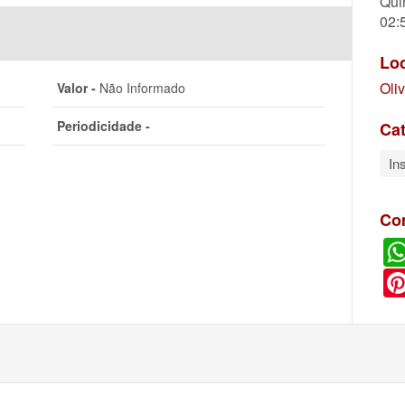
Qui
02:
Lo
Oli
Valor -
Não Informado
Periodicidade -
Cat
In
Co