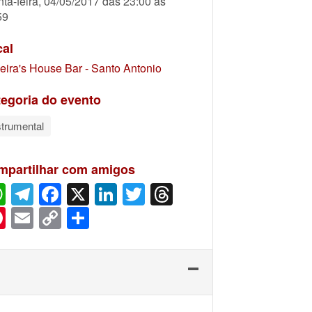
nta-feira, 04/05/2017 das 23:00 às
59
cal
veira's House Bar - Santo Antonio
egoria do evento
strumental
mpartilhar com amigos
WhatsApp
Telegram
Facebook
X
LinkedIn
Twitter
Threads
Pinterest
Email
Copy
Share
Link