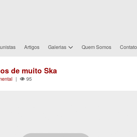
unistas
Artigos
Galerias
Quem Somos
Contat
os de muito Ska
mental
|
95