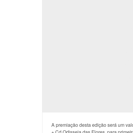
A premiação desta edição será um valo
+ Cd Odisseia das Flores, para primei