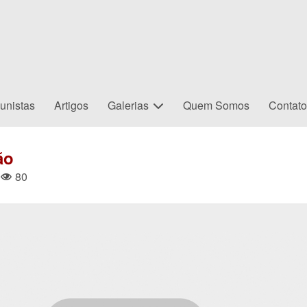
unistas
Artigos
Galerias
Quem Somos
Contat
ão
80