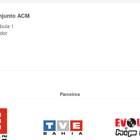
njunto ACM
bula 1
dor
a
Parceiros