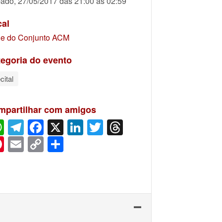
ado, 27/05/2017 das 21:00 às 02:59
cal
e do Conjunto ACM
egoria do evento
cital
mpartilhar com amigos
WhatsApp
Telegram
Facebook
X
LinkedIn
Twitter
Threads
Pinterest
Email
Copy
Share
Link