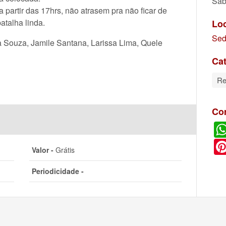
Sáb
partir das 17hrs, não atrasem pra não ficar de
talha linda.
Lo
Sed
ia Souza, Jamile Santana, Larissa Lima, Quele
Cat
Re
Co
Valor -
Grátis
Periodicidade -