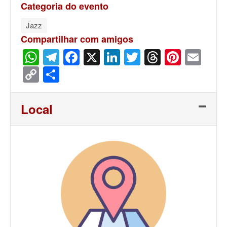
Categoria do evento
Jazz
Compartilhar com amigos
WhatsApp
Telegram
Facebook
X
LinkedIn
Twitter
Threads
Pinter
Ema
Copy
Share
Link
Local