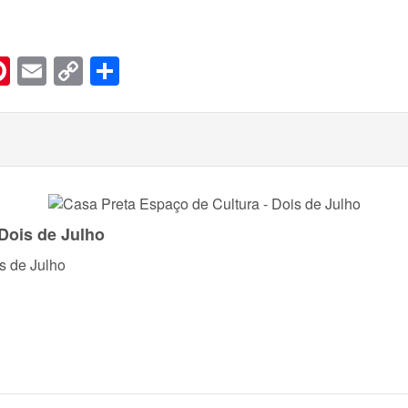
n
er
hreads
Pinterest
Email
Copy
Share
Link
Dois de Julho
s de Julho