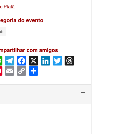
c Piatã
egoria do evento
pb
mpartilhar com amigos
WhatsApp
Telegram
Facebook
X
LinkedIn
Twitter
Threads
Pinterest
Email
Copy
Share
Link