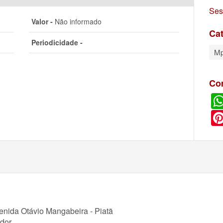
Ses
Valor -
Não informado
Cat
Periodicidade -
M
Co
enida Otávio Mangabeira - Piatã
dor