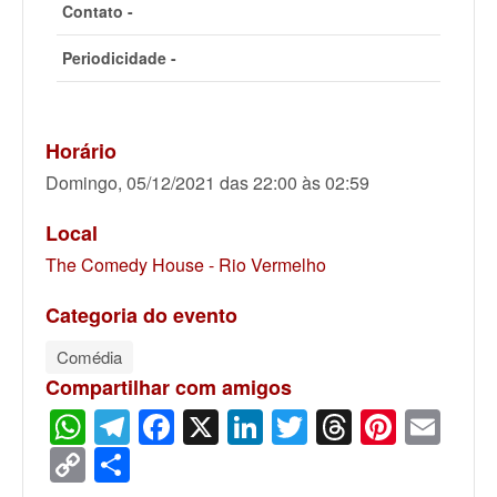
Contato -
Periodicidade -
Horário
Domingo, 05/12/2021 das 22:00 às 02:59
Local
The Comedy House - Rio Vermelho
Categoria do evento
Comédia
Compartilhar com amigos
WhatsApp
Telegram
Facebook
X
LinkedIn
Twitter
Threads
Pinter
Ema
Copy
Share