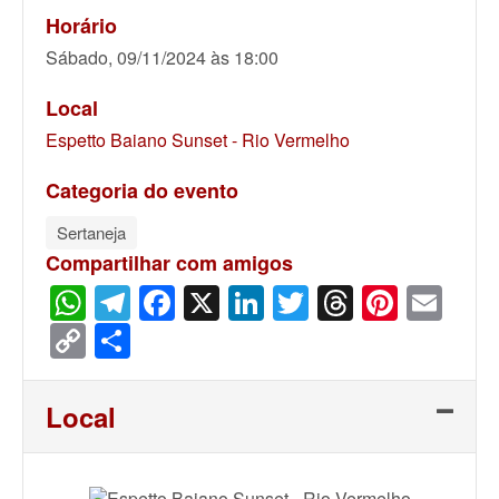
Horário
Sábado, 09/11/2024 às 18:00
Local
Espetto Baiano Sunset - Rio Vermelho
Categoria do evento
Sertaneja
Compartilhar com amigos
WhatsApp
Telegram
Facebook
X
LinkedIn
Twitter
Threads
Pinter
Ema
Copy
Share
Link
Local