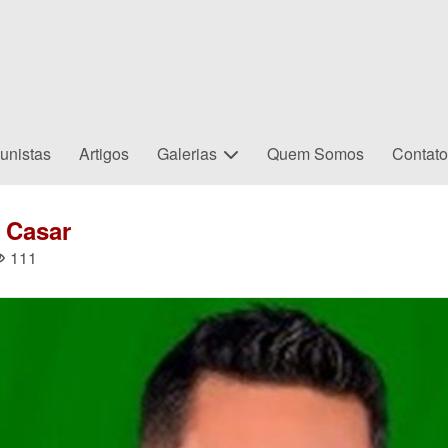
unistas
Artigos
Galerias
Quem Somos
Contat
 Casar
111