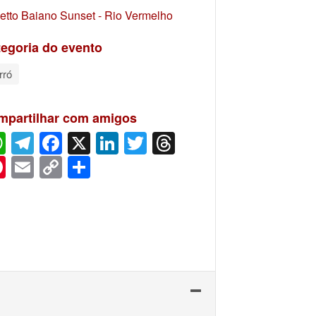
etto Baiano Sunset - Rio Vermelho
egoria do evento
rró
mpartilhar com amigos
WhatsApp
Telegram
Facebook
X
LinkedIn
Twitter
Threads
Pinterest
Email
Copy
Share
Link