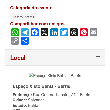
Categoria do evento
Teatro Infantil
Compartilhar com amigos
WhatsApp
Telegram
Facebook
X
LinkedIn
Twitter
Threads
Pinter
Ema
Copy
Share
Link
Local
Espaço Xisto Bahia - Barris
Endereço:
Rua General Labatut, 27 – Barris.
Cidade:
Salvador
Estado:
Bahia