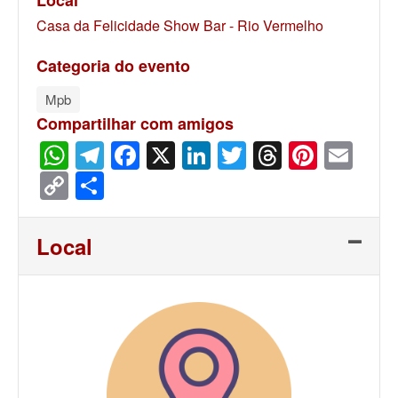
Local
Casa da Felicidade Show Bar - Rio Vermelho
Categoria do evento
Mpb
Compartilhar com amigos
WhatsApp
Telegram
Facebook
X
LinkedIn
Twitter
Threads
Pinter
Ema
Copy
Share
Link
Local