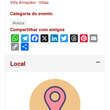
Villa Armazém - Villas
Categoria do evento
Música
Compartilhar com amigos
WhatsApp
Telegram
Facebook
X
LinkedIn
Twitter
Threads
Pinter
Ema
Copy
Share
Link
Local