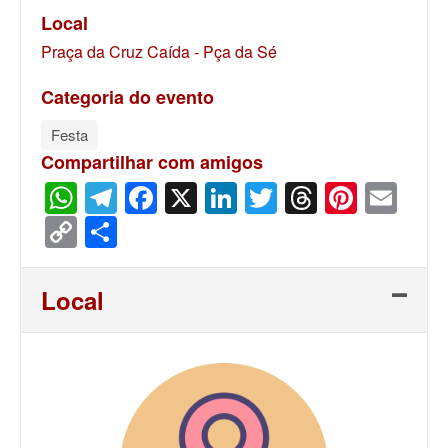
Local
Praça da Cruz Caída - Pça da Sé
Categoria do evento
Festa
Compartilhar com amigos
WhatsApp
Telegram
Facebook
X
LinkedIn
Twitter
Threads
Pinter
Ema
Copy
Share
Link
Local