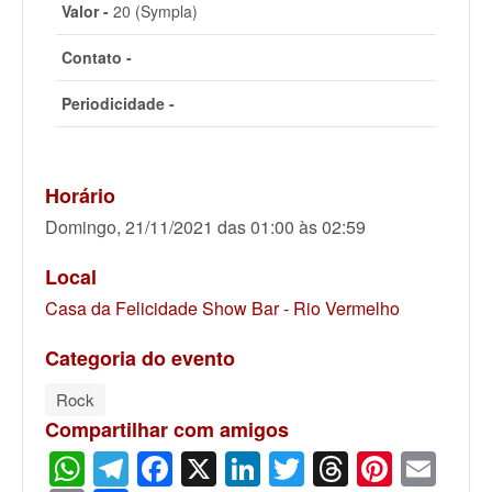
Valor -
20 (Sympla)
Contato -
Periodicidade -
Horário
Domingo, 21/11/2021 das 01:00 às 02:59
Local
Casa da Felicidade Show Bar - Rio Vermelho
Categoria do evento
Rock
Compartilhar com amigos
WhatsApp
Telegram
Facebook
X
LinkedIn
Twitter
Threads
Pinter
Ema