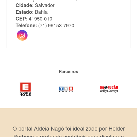
Cidade:
Salvador
Estado:
Bahia
CEP:
41950-010
Telefone:
(71) 99153-7970
Parceiros
O portal Aldeia Nagô foi idealizado por Helder
Barbosa e pretende contribuir para divulgar o