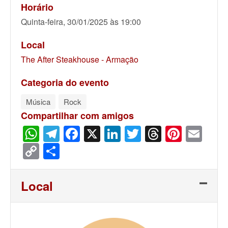
Horário
Quinta-feira, 30/01/2025 às 19:00
Local
The After Steakhouse - Armação
Categoria do evento
Música
Rock
Compartilhar com amigos
WhatsApp
Telegram
Facebook
X
LinkedIn
Twitter
Threads
Pinter
Ema
Copy
Share
Link
Local