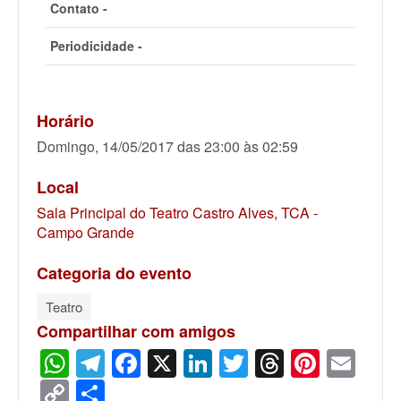
Contato -
Periodicidade -
Horário
Domingo, 14/05/2017 das 23:00 às 02:59
Local
Sala Principal do Teatro Castro Alves, TCA -
Campo Grande
Categoria do evento
Teatro
Compartilhar com amigos
WhatsApp
Telegram
Facebook
X
LinkedIn
Twitter
Threads
Pinter
Ema
Copy
Share