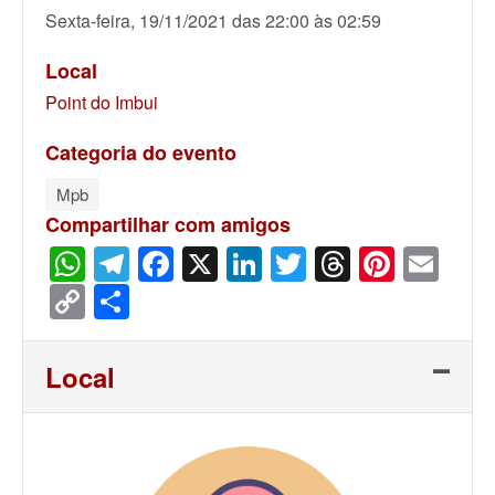
Sexta-feira, 19/11/2021 das 22:00 às 02:59
Local
Point do Imbui
Categoria do evento
Mpb
Compartilhar com amigos
WhatsApp
Telegram
Facebook
X
LinkedIn
Twitter
Threads
Pinter
Ema
Copy
Share
Link
Local