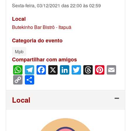
Sexta-feira, 03/12/2021 das 22:00 às 02:59
Local
Butekinho Bar Bistrô - Itapuã
Categoria do evento
Mpb
Compartilhar com amigos
WhatsApp
Telegram
Facebook
X
LinkedIn
Twitter
Threads
Pinter
Ema
Copy
Share
Link
Local