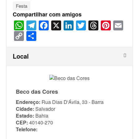
Festa
Compartilhar com amigos
WhatsApp
Telegram
Facebook
X
LinkedIn
Twitter
Threads
Pinter
Ema
Copy
Share
Link
Local
Beco das Cores
Endereço:
Rua Dias D'Ávila, 33 - Barra
Cidade:
Salvador
Estado:
Bahia
CEP:
40140-270
Telefone: