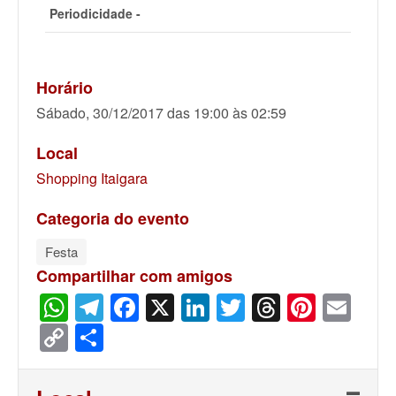
Periodicidade -
Horário
Sábado, 30/12/2017 das 19:00 às 02:59
Local
Shopping Itaigara
Categoria do evento
Festa
Compartilhar com amigos
WhatsApp
Telegram
Facebook
X
LinkedIn
Twitter
Threads
Pinter
Ema
Copy
Share
Link