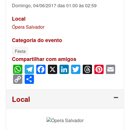
Domingo, 04/06/2017 das 01:00 às 02:59
Local
Ópera Salvador
Categoria do evento
Festa
Compartilhar com amigos
WhatsApp
Telegram
Facebook
X
LinkedIn
Twitter
Threads
Pinter
Ema
Copy
Share
Link
Local